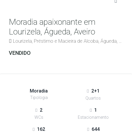
Moradia apaixonante em
Lourizela, Águeda, Aveiro
Lourizela, Préstimo e Macieira de Alcoba, Águeda, Aveiro, 3750-677, Portugal
VENDIDO
Moradia
2+1
Tipologia
Quartos
2
1
WCs
Estacionamento
162
644