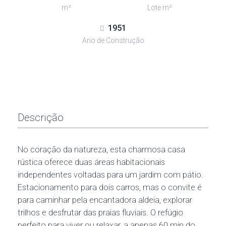
m²
Lote m²
1951
Ano de Construção
Descrição
No coração da natureza, esta charmosa casa
rústica oferece duas áreas habitacionais
independentes voltadas para um jardim com pátio.
Estacionamento para dois carros, mas o convite é
para caminhar pela encantadora aldeia, explorar
trilhos e desfrutar das praias fluviais. O refúgio
perfeito para viver ou relaxar, a apenas 60 min do