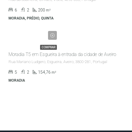
6
2
200
m²
MORADIA, PRÉDIO, QUINTA
€385,000.00
COMPRAR
Moradia T5 em Esgueira à entrada da cidade de Aveiro
Rua Mariano Ludgero, Esgueira, Aveiro, 3800-281, Portugal
5
2
154,76
m²
MORADIA