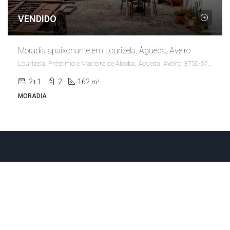
VENDIDO
Moradia apaixonante em Lourizela, Águeda, Aveiro
Lourizela, Préstimo e Macieira de Alcoba, Águeda, Aveiro, 3750-677, Portugal
2+1
2
162
m²
MORADIA