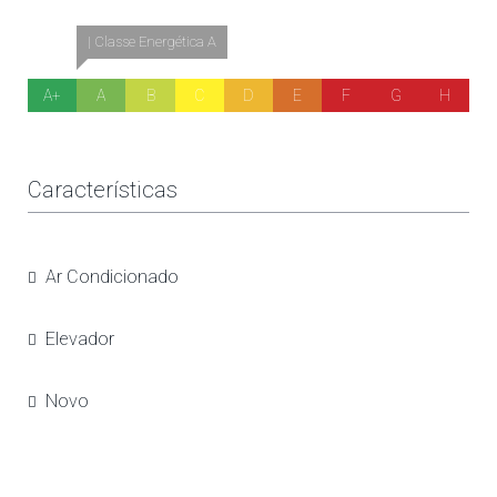
| Classe Energética A
A+
A
B
C
D
E
F
G
H
Características
Ar Condicionado
Elevador
Novo