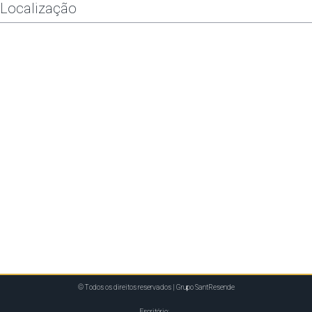
Localização
© Todos os direitos reservados | Grupo SantResende
Escritório: