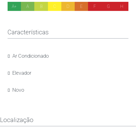
A+
A
B
C
D
E
F
G
H
Características
Ar Condicionado
Elevador
Novo
Localização