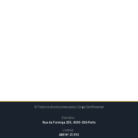
© Todos os direitos reservados | Grupo SantResende
Escritório:
Rua da Formiga 255, 4300-206 Porto
Licença:
AMI Nº 21392