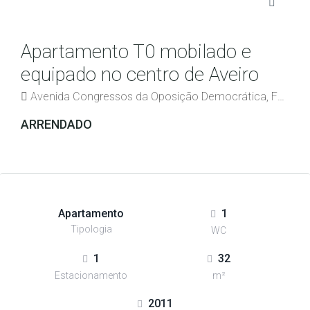
Apartamento T0 mobilado e
equipado no centro de Aveiro
Avenida Congressos da Oposição Democrática, Fonte Nova, Glória e Vera Cruz, Aveiro, 3800-999, Portugal
ARRENDADO
Apartamento
1
Tipologia
WC
1
32
Estacionamento
m²
2011