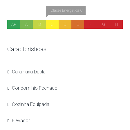
| Classe Energética C
A+
A
B
C
D
E
F
G
H
Características
Caixilharia Dupla
Condomínio Fechado
Cozinha Equipada
Elevador