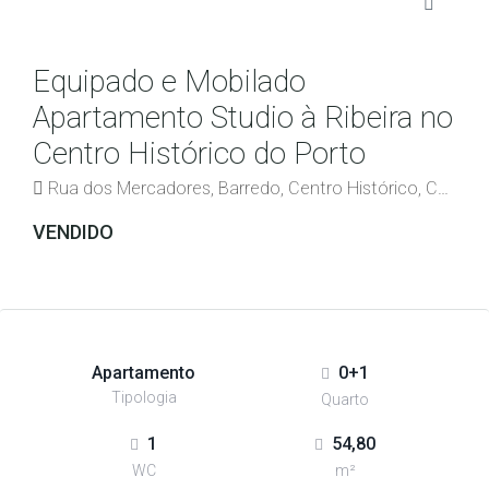
Equipado e Mobilado
Apartamento Studio à Ribeira no
Centro Histórico do Porto
Rua dos Mercadores, Barredo, Centro Histórico, Cedofeita, Santo Ildefonso, Sé, Miragaia, São Nicolau e Vitória, Porto, 4050-513, Portugal
VENDIDO
Apartamento
0+1
Tipologia
Quarto
1
54,80
WC
m²