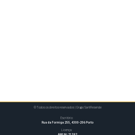
© Todos os direitos reservados | Grupo SantResende
Escritório:
Rua da Formiga 255, 4300-206 Porto
Licença:
AMI Nº 21392