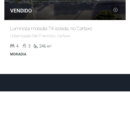
VENDIDO
Luminosa moradia T4 isolada, no Cartaxo
Urbanização São Francisco, Cartaxo
4
3
246
m²
MORADIA