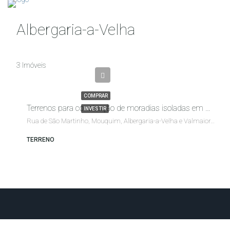
Albergaria-a-Velha
Desde
3 Imóveis
€38,000.00
COMPRAR
Terrenos para construção de moradias isoladas em Mouquim, Albergaria-a-Velha, Aveiro
INVESTIR
Rua de São Martinho, Mouquim, Albergaria-a-Velha e Valmaior, Albergaria-a-Velha, Aveiro, 3750-603, Portugal
TERRENO