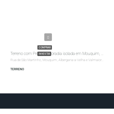
€55,000.00
COMPRAR
Terreno com Projecto moradia isolada em Mouquim, Albergaria-a-Velha, Aveiro
INVESTIR
Rua de São Martinho, Mouquim, Albergaria-a-Velha e Valmaior, Albergaria-a-Velha, Aveiro, 3750-603, Portugal
TERRENO